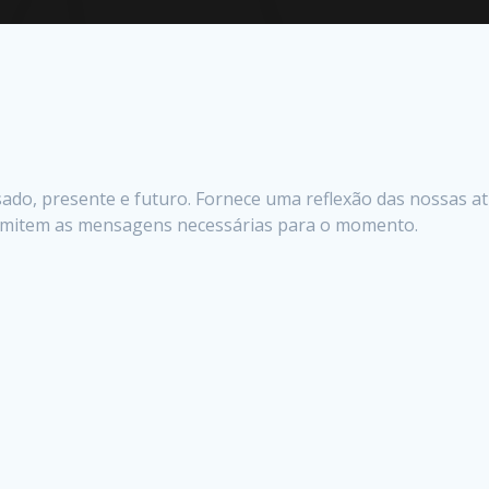
do, presente e futuro. Fornece uma reflexão das nossas ati
nsmitem as mensagens necessárias para o momento.
ícios: