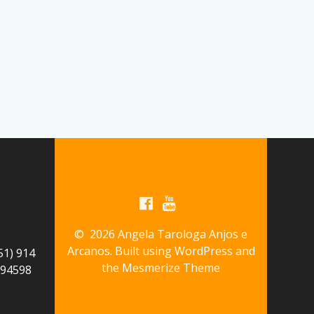
© 2026 Angela Tarologa Anjos e
Arcanos. Built using WordPress and
1) 914
the
Mesmerize Theme
 94598