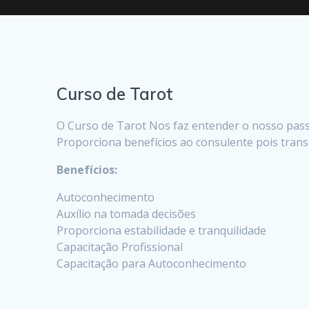
Curso de Tarot
O Curso de Tarot Nos faz entender o nosso passa
Proporciona benefícios ao consulente pois tra
Benef
Autoconhecimento
Auxílio na tomada decisões
Proporciona estabilidade e tranquilidade
Capacitação Profissional
Capacitação para Autoconhecimento