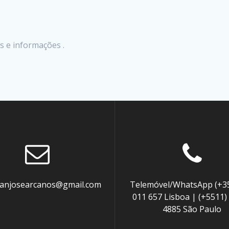
 e informações .
aanjosearcanos@gmail.com
Telemóvel/WhatsApp (+35
011 657 Lisboa | (+5511)
4885 São Paulo