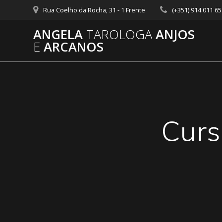
Skip
Rua Coelho da Rocha, 31 - 1 Frente
(+351) 914 011 6
to
content
ANGELA
TAROLOGA
ANJOS
E
ARCANOS
Curs