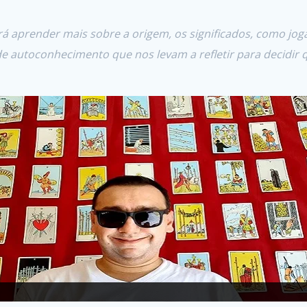
rá aprender mais sobre a origem, os significados, como jogar
e autoconhecimento que nos levam a refletir para decidir q